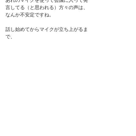
あれのマイクを使って会議に入って発
言してる（と思われる）方々の声は、
なんか不安定ですね。
話し始めてからマイクが立ち上がるま
で、
コンマ何秒かのレイテンシーがあるみ
たいで
冒頭ちゃんと聞き取れないことが、よ
くあります。
もちろん通訳の最中にお客様に「アナ
タはどういうマイクつかってますか」
な〜んて聞けないので推測ですが、
色々情報を突き合わせて考えると、多
分そうなんじゃないかなあ。と思って
ます。
ネットワークのせいもあるかもしれな
いけれども。