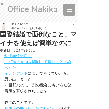
Office Makiko
Makiko Kaiser
2021年6月25日
読了時間: 3分
国際結婚で面倒なこと。マ
イナを使えば簡単なのに
更新日：
2021年6月30日
幼保無償化用に
「e-Taxの画面を印刷して送れ」と求め
られた
インシデント
について考えていたら、
思い出しました。
21世紀なのに、別の機会にもいろんな
書類を要求されたことを。
昨年のことです。
外国人の夫（日→英の翻訳者）
が某申